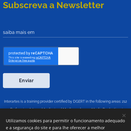
Subscreva a Newsletter
saiba mais em
Enviar
Interartes is a training provider certified by DGERT in the following areas: 212
— Performing Arts and Audiovisual Media; and 213 — Media Production, in
accordance with the National Classification of Education and Training Areas
Utilizamos cookies para permitir o funcionamento adequado
(CNAEF), approved by Ministerial Order No. 256/2005 of 16 March.
e a segurança do site e para lhe oferecer a melhor