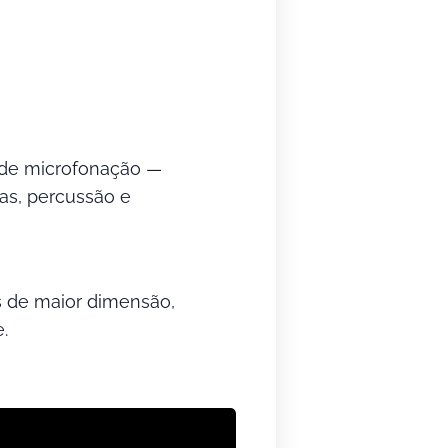
e de microfonação —
das, percussão e
s de maior dimensão,
e.