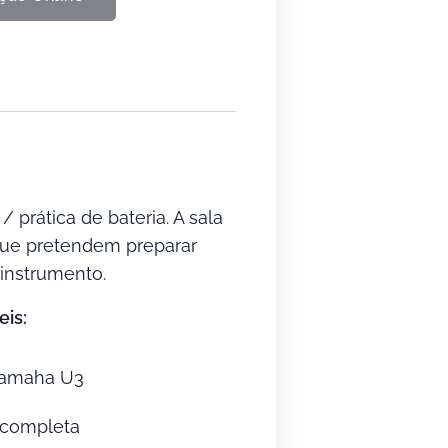
 prática de bateria. A sala
que pretendem preparar
 instrumento.
is:
Yamaha U3
a completa