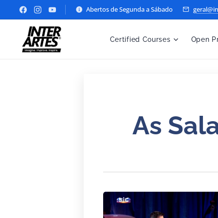
Abertos de Segunda a Sábado
geral@in
Certified Courses
Open P
As Sal