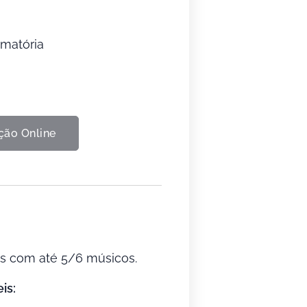
matória
ção Online
os com até 5/6 músicos.
is: