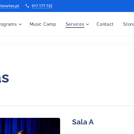
terartes.pt
917 177 732
rograms
Music Camp
Services
Contact
Stor
as
Sala A