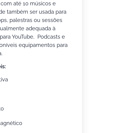
 com até 10 músicos e
de também ser usada para
ops, palestras ou sessões
 igualmente adequada à
para YouTube, Podcasts e
sponíveis equipamentos para
.
is:
tiva
to
agnético