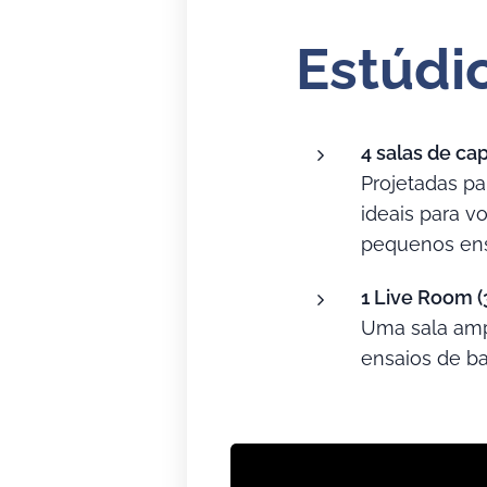
Estúdi
4 salas de ca
Projetadas pa
ideais para v
pequenos en
1 Live Room (
Uma sala amp
ensaios de b