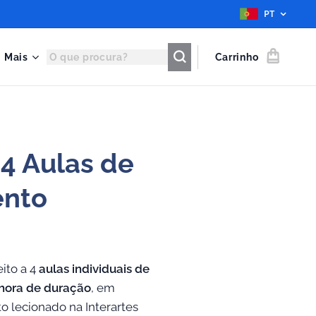
PT
Mais
Carrinho
4 Aulas de
ento
eito a 4
aulas individuais de
 hora de duração
, em
o lecionado na Interartes