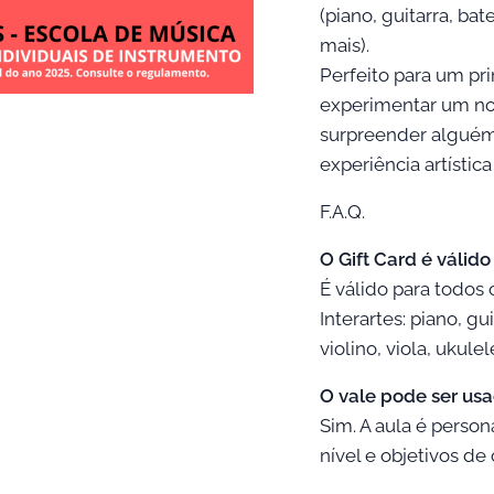
(piano, guitarra, bate
mais).
Perfeito para um pri
experimentar um no
surpreender algué
experiência artística
F.A.Q.
O Gift Card é válid
É válido para todos
Interartes: piano, gui
violino, viola, ukule
O vale pode ser usa
Sim. A aula é person
nível e objetivos de