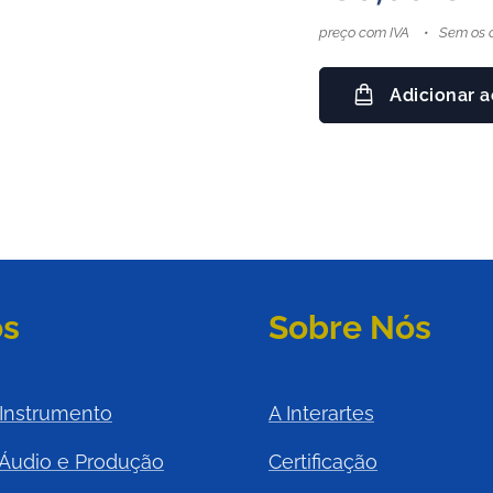
preço com IVA
Sem os c
Adicionar a
os
Sobre Nós
 Instrumento
A Interartes
 Áudio e Produção
Certificação