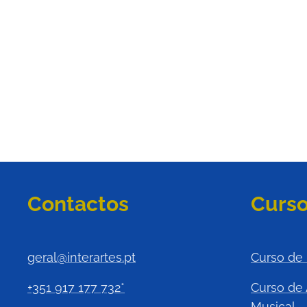
Contactos
Curs
geral@interartes.pt
Curso de
+351 917 177 732*
Curso de
Musical