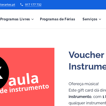
terartes.pt
917 177 732
Programas Livres
Programas de Férias
Serviços
Voucher 
Instrum
Ofereça música!
Este gift card dá dir
instrumento
, com
1
qualquer instrument