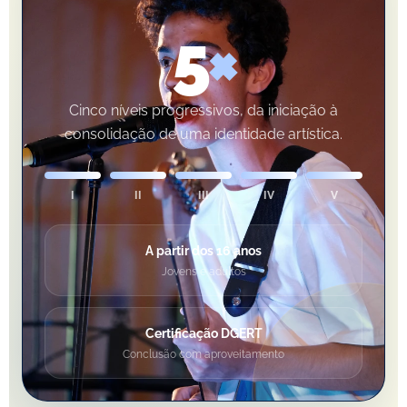
5
×
Cinco níveis progressivos, da iniciação à
consolidação de uma identidade artística.
I
II
III
IV
V
A partir dos 16 anos
Jovens e adultos
Certificação DGERT
Conclusão com aproveitamento