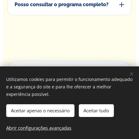
Posso consultar o programa completo?
ANO LETIVO 2026/27
Utilizamos cookies para permitir o funcionamento adequado
e a segurança do site e para lhe oferecer a melhor
O primeiro passo é
experiência possível.
perceber o seu ponto de
×
Inscrições abertas 2026/27
partida.
Aceitar apenas o necessário
Aceitar tudo
Conheça a oferta formativa Interartes.
Fale connosco para esclarecer objetivos,
Ver inscrições abertas
Abrir configurações avançadas
instrumento, disponibilidade e nível de entrada.
A equipa Interartes ajuda a definir o percurso