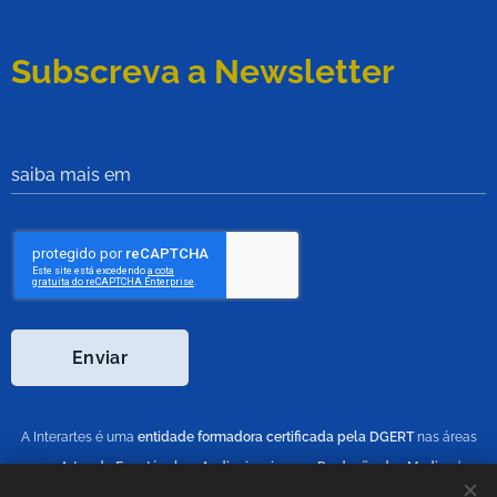
Subscreva a Newsletter
saiba mais em
Enviar
A Interartes é uma
entidade formadora certificada pela DGERT
nas áreas
212 -
Artes do Espetáculo e Audiovisuais
; 213 -
Produção dos Media
, de