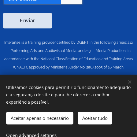
Enviar
Interartes is a training provider certified by DGERT in the following areas: 212
— Performing Arts and Audiovisual Media; and 213 — Media Production, in
accordance with the National Classification of Education and Training Areas
(CNAEF), approved by Ministerial Order No. 256/2005 of 16 March.
Utilizamos cookies para permitir o funcionamento adequado
Cookies
Todos os direitos reservados © Ritmos e
Aplausos,
Lda
e a segurança do site e para lhe oferecer a melhor
experiência possível.
Languages
Português
English
Aceitar apenas o necessário
Aceitar tudo
Add to cart
Open advanced settings