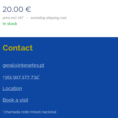
20.00
€
price incl. VAT
excluding shipping cost
In stock
Contact
geral@interartes.pt
+351 917 177 732*
Location
Book a visit
*chamada rede móvel nacional