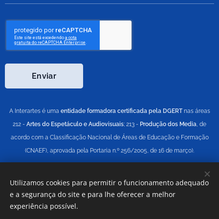
Enviar
A Interartes é uma
entidade formadora certificada pela DGERT
nas áreas
212 -
Artes do Espetáculo e Audiovisuais
; 213 -
Produção dos Media
, de
acordo com a Classificação Nacional de Áreas de Educação e Formação
(CNAEF), aprovada pela Portaria n.º 256/2005, de 16 de março).
Utilizamos cookies para permitir o funcionamento adequado
Cookies
Todos os direitos reservados © Ritmos e
Aplausos,
Lda
e a segurança do site e para lhe oferecer a melhor
experiência possível.
Idiomas