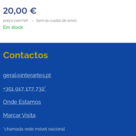
20,00
€
preço com IVA
Sem os custos de envio
Em stock
Contactos
geral@interartes.pt
+351 917 177 732*
Onde Estamos
Marcar Visita
*chamada rede móvel nacional