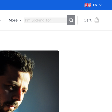
EN
e
More
Cart