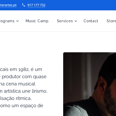
terartes.pt
917 177 732
rograms
Music Camp
Services
Contact
Stor
cais em 1982, é um
 e produtor com quase
 na cena musical
artística une lirismo,
lsação rítmica,
 como um espaço de