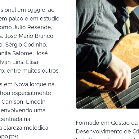
ssional em 1999 e, ao
 em palco e em estúdio
omo Júlio Resende,
s, José Mário Branco,
o, Sérgio Godinho,
anita Salomé, José
van Lins, Elisa
o, entre muitos outros.
s em Nova Iorque na
alhou especialmente
Garrison, Lincoln
senvolvendo uma
centrada na
Formado em Gestão da
a clareza melódica.
Desenvolvimento de Cri
po.pt+1