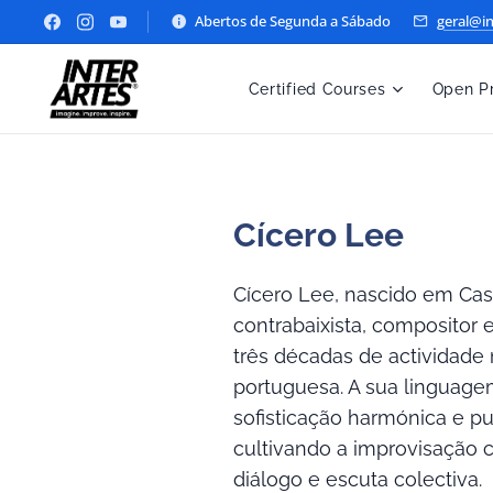
Abertos de Segunda a Sábado
geral@in
Certified Courses
Open P
Cícero Lee
Cícero Lee, nascido em Cas
contrabaixista, compositor
três décadas de actividade
portuguesa. A sua linguagem 
sofisticação harmónica e pu
cultivando a improvisação
diálogo e escuta colectiva.