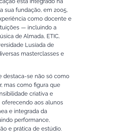
cação está integrado na
 a sua fundação, em 2005,
periência como docente e
ituições — incluindo a
Música de Almada, ETIC,
versidade Lusíada de
iversas masterclasses e
Lee destaca-se não só como
r, mas como figura que
nsibilidade criativa e
, oferecendo aos alunos
ea e integrada da
luindo performance,
o e prática de estúdio.