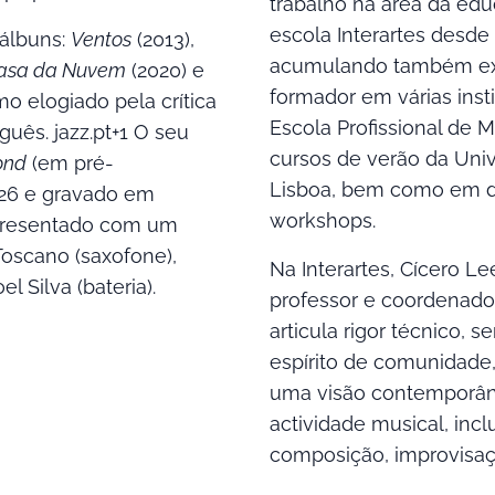
trabalho na área da edu
escola Interartes desde
 álbuns:
Ventos
(2013),
acumulando também ex
asa da Nuvem
(2020) e
formador em várias inst
mo elogiado pela crítica
Escola Profissional de 
guês. jazz.pt+1 O seu
cursos de verão da Uni
ond
(em pré-
Lisboa, bem como em d
26 e gravado em
workshops.
apresentado com um
Toscano (saxofone),
Na Interartes, Cícero 
l Silva (bateria).
professor e coordenado
articula rigor técnico, se
espírito de comunidade
uma visão contemporân
actividade musical, inc
composição, improvisaçã