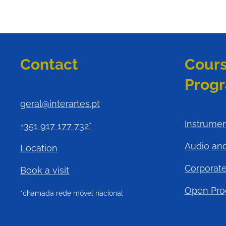
Contact
Cours
Prog
geral@interartes.pt
Instrume
+351 917 177 732*
Audio an
Location
Corporate
Book a visit
Open Pr
*chamada rede móvel nacional