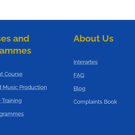
es and
About Us
rammes
Interartes
nt Course
FAQ
d Music Production
Blog
 Training
Complaints Book
ogrammes