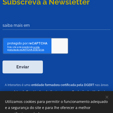
Subscreva a Newsletter
saiba mais em
Enviar
A Interartes é uma
entidade formadora certificada pela DGERT
nas áreas
212 -
Artes do Espetáculo e Audiovisuais
; 213 -
Produção dos Media
, de
acordo com a Classificação Nacional de Áreas de Educação e Formação
Utilizamos cookies para permitir o funcionamento adequado
(CNAEF), aprovada pela Portaria n.º 256/2005, de 16 de março).
e a segurança do site e para lhe oferecer a melhor